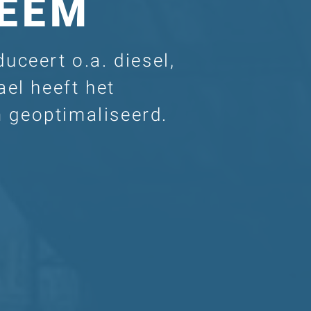
EEM
uceert o.a. diesel,
ael heeft het
 geoptimaliseerd.