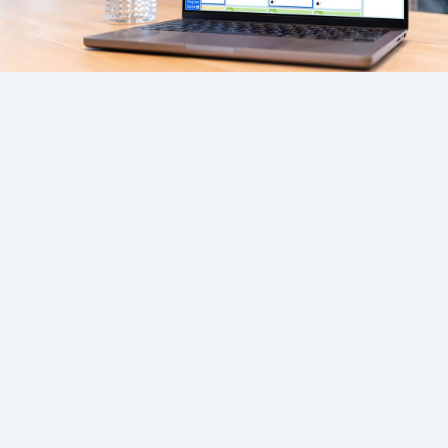
VERBETER
DE
BEDRIJFSSITUATIE
In samenwerking met je collega’s, maak je keuzes
tussen investeringen in datamanagement,
risicobeheersing, opleidingen en revisies, terwijl
ondertussen de fabriek gewoon doordraait. De
keuzes die het team maakt, vormen de basis voor
de teamprestatie. Maar hoe goed werken jullie
samen? En welke vergelijkingen kun je trekken uit