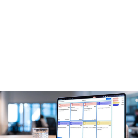
Inzicht krijgen in de filosofie van asset
management
Afstemming op de leerdoelen van jouw
(maintenance) organisatie
Een leuke manier om mensen ‘mee’ te krijgen
in het vakgebied