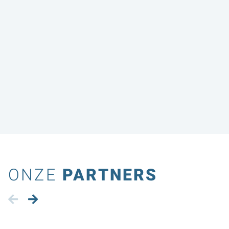
een prestatiegericht onderhoudscontract het
risicogestuurd onder...
BEKIJKEN
ONZE
PARTNERS