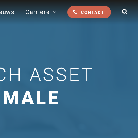
euws
Carrière
CONTACT
CH ASSET
IMALE