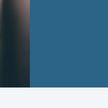
ESSENTIEEL?
Investeren in een goede m
de initiële kosten; het is 
verbetering. De expertise 
belang tijdens specifieke 
installaties of de optimali
ware waarde van een main
uiting bij langdurige inzet,
ontwikkelende en innovere