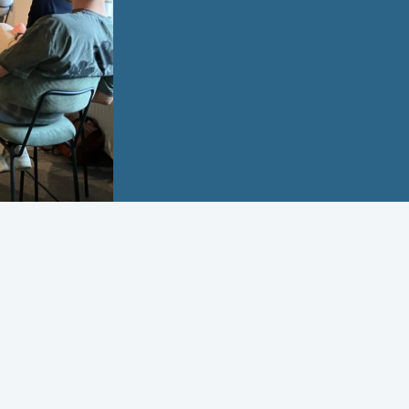
interne projecten. Zo 
gezamenlijke doelen.
Vrijdag = Veerenstael-
en samen lunchen.
HET OPLEIDINGSJAAR