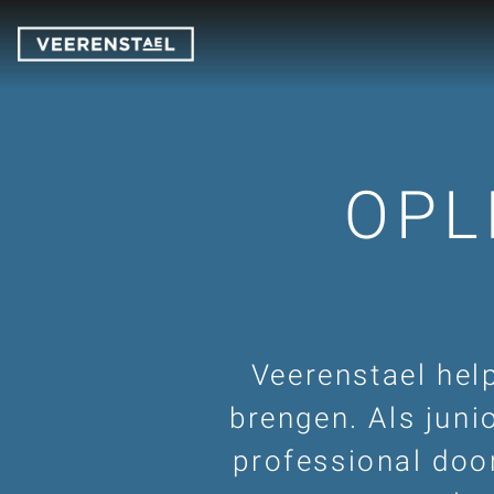
OPL
Veerenstael hel
brengen. Als junio
professional door