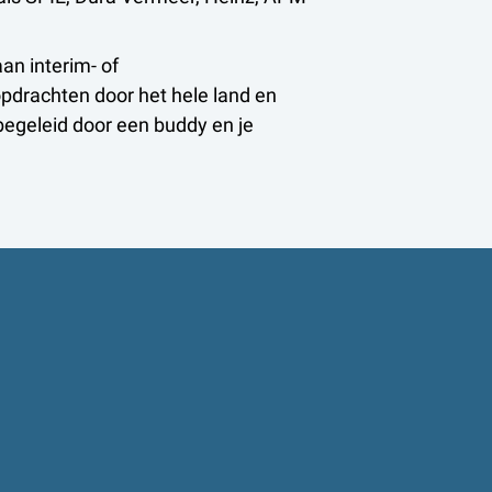
an interim- of
drachten door het hele land en
 begeleid door een buddy en je
ek
hten waarin je leert en impact maakt.
iningen, coaching en bijdragen aan