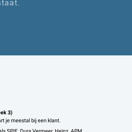
staat.
eek 3)
t je meestal bij een klant.
 als SPIE, Dura Vermeer, Heinz, APM