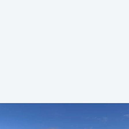
zoals projectleiding of organisat
Je krijgt tijd voor het begeleiden
schap) en het meebouwen aan d
organisatie. Je declarabiliteit da