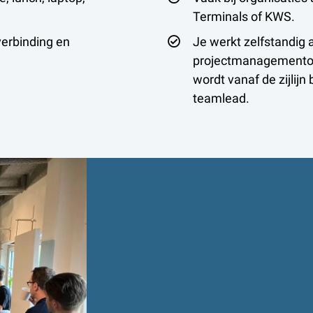
Terminals of KWS.
erbinding en
Je werkt zelfstandig a
projectmanagementop
wordt vanaf de zijlijn
teamlead.
Jouw werkwe
90% klantwerk: opdrac
10% ontwikkeling: tra