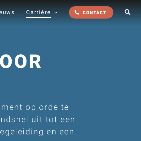
euws
Carrière
CONTACT
OOR
ement op orde te
endsnel uit tot een
begeleiding en een