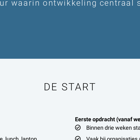
ur waarin ontwikkeling centraal 
DE START
Eerste opdracht (vanaf w
Binnen drie weken star
, lunch, laptop,
Vaak bij organisaties