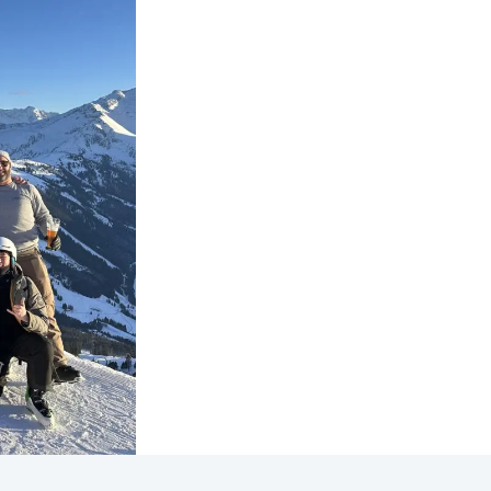
Jouw eerste j
consultant s
Sterke start met inte
1-jarig
opleidingspro
Grote namen als opdr
Cultuur van leren, ver
Werken aan gezamenli
Ruimte om door te gr