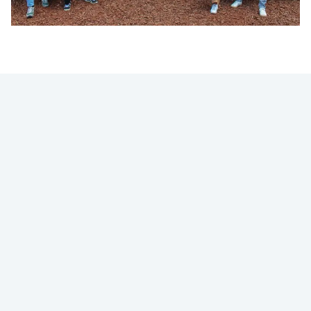
VACATURES
JUNIOR ASSET MANAGEMENT
CONSULTANT
Net afgestudeerd en klaar om impact te
maken met jouw technische kennis? Als
Junior Asset Management Consultant leer