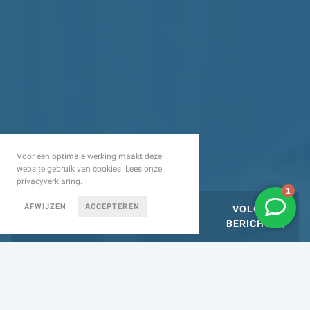
Voor een optimale werking maakt deze
website gebruik van cookies. Lees onze
privacyverklaring
.
AFWIJZEN
ACCEPTEREN
VORIGE
VOLGENDE
BERICHT
BERICHT
HOE VOORKOM JE
STILSTAND EN