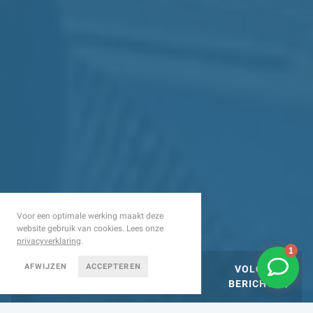
Voor een optimale werking maakt deze
website gebruik van cookies. Lees onze
privacyverklaring
.
AFWIJZEN
ACCEPTEREN
VORIGE
VOLGENDE
BERICHT
BERICHT