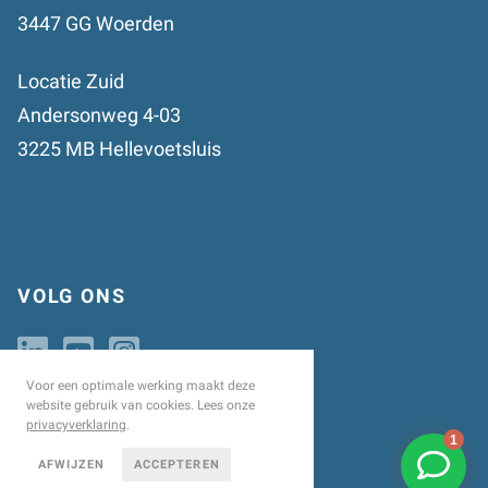
3447 GG Woerden
Locatie Zuid
Andersonweg 4-03
3225 MB Hellevoetsluis
VOLG ONS
Voor een optimale werking maakt deze
website gebruik van cookies. Lees onze
privacyverklaring
.
AFWIJZEN
ACCEPTEREN
© 2026 veerenstael.nl |
Cookies