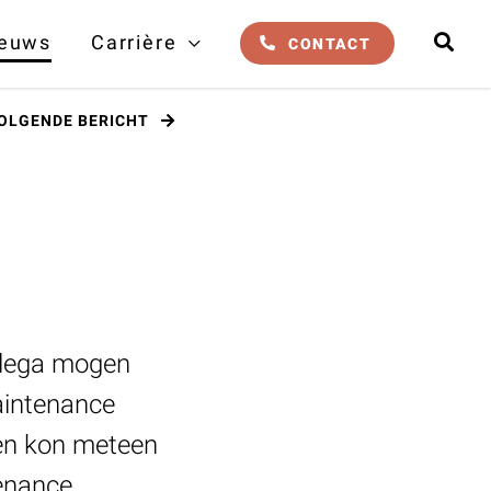
euws
Carrière
CONTACT
OLGENDE
BERICHT
llega mogen
aintenance
 en kon meteen
tenance