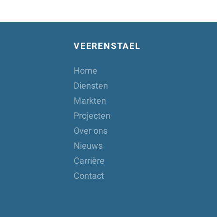
VEERENSTAEL
Home
Diensten
Markten
Projecten
Over ons
Nieuws
Carrière
Contact