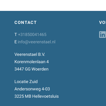
CONTACT
VO
T
+31850041465
E
info@veerenstael.nl
Veerenstael B.V.
Korenmolenlaan 4
3447 GG Woerden
Locatie Zuid
Andersonweg 4-03
3225 MB Hellevoetsluis