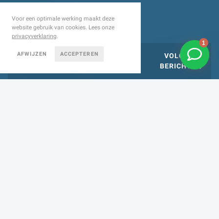
Voor een optimale werking maakt deze
website gebruik van cookies. Lees onze
privacyverklaring
.
AFWIJZEN
ACCEPTEREN
VORIGE
VOLGENDE
BERICHT
BERICHT
RCM WORKSHOP:
EFFECTIEF EEN
ONDERHOUDSSCHEMA
OPZETTEN DAT BREED
GEDRAGEN WORDT
22 FEBRUARI 2023