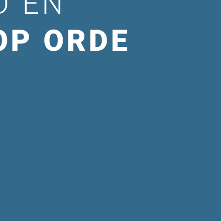
D EN
OP ORDE