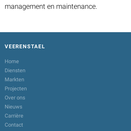
management en maintenance.
VEERENSTAEL
Home
Diensten
Markten
Projecten
Over ons
Nieuws
Carrière
Contact