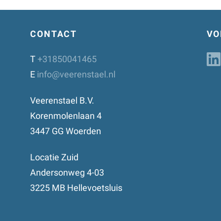
CONTACT
VO
T
+31850041465
E
info@veerenstael.nl
Veerenstael B.V.
Korenmolenlaan 4
3447 GG Woerden
Locatie Zuid
Andersonweg 4-03
3225 MB Hellevoetsluis