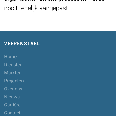
nooit tegelijk aangepast.
VEERENSTAEL
Home
Diensten
Markten
Projecten
Over ons
Nieuws
Carrière
Contact