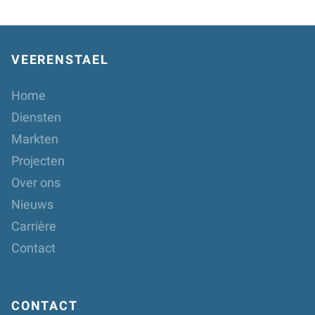
VEERENSTAEL
Home
Diensten
Markten
Projecten
Over ons
Nieuws
Carrière
Contact
CONTACT