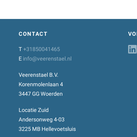
CONTACT
VO
T
+31850041465
E
info@veerenstael.nl
Veerenstael B.V.
Korenmolenlaan 4
3447 GG Woerden
Locatie Zuid
Andersonweg 4-03
3225 MB Hellevoetsluis