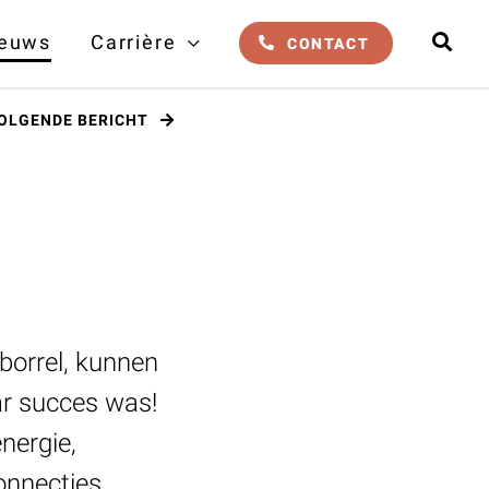
euws
Carrière
CONTACT
OLGENDE
BERICHT
borrel, kunnen
ar succes was!
nergie,
connecties