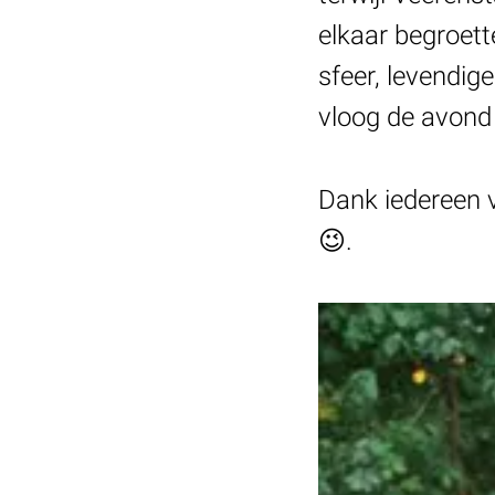
elkaar begroet
sfeer, levendig
vloog de avond 
Dank iedereen vo
😉.