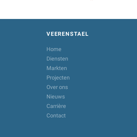
VEERENSTAEL
Home
Diensten
Markten
Projecten
Over ons
Nieuws
Carrière
Contact